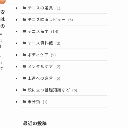
テニスの道具
(1)
目安
ずは
テニス映画レビュー
(6)
山の
テニス留学
(14)
う。
ス
テニス資料館
(2)
針
。
ボディケア
(5)
ｒ
ョ
メンタルケア
(2)
け
上達への進言
(5)
役に立つ基礎知識など
(6)
未分類
(1)
最近の投稿