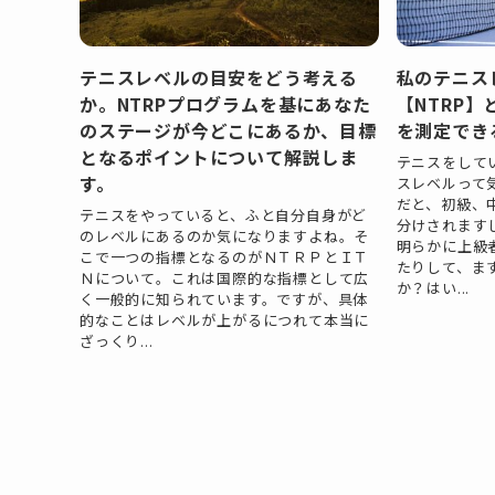
テニスレベルの目安をどう考える
私のテニス
か。NTRPプログラムを基にあなた
【NTRP】
のステージが今どこにあるか、目標
を測定でき
となるポイントについて解説しま
テニスをして
す。
スレベルって
だと、初級、
テニスをやっていると、ふと自分自身がど
分けされます
のレベルにあるのか気になりますよね。そ
明らかに上級
こで一つの指標となるのがＮＴＲＰとＩＴ
たりして、ま
Ｎについて。これは国際的な指標として広
か？はい...
く一般的に知られています。ですが、具体
的なことはレベルが上がるにつれて本当に
ざっくり...