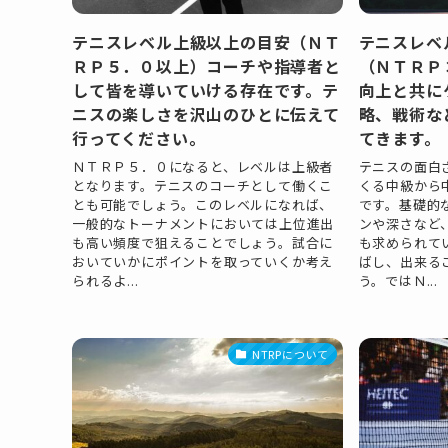
テニスレベル上級以上の目安（ＮＴ
テニスレベ
ＲＰ５．０以上）コーチや指導者と
（ＮＴＲＰ
して皆を導いていける存在です。テ
向上と共に
ニスの楽しさを沢山のひとに伝えて
略、戦術な
行ってください。
てきます。
ＮＴＲＰ５．０になると、レベルは上級者
テニスの面白
となります。テニスのコーチとして働くこ
くる中級から
とも可能でしょう。このレベルになれば、
です。基礎的
一般的なトーナメントにおいては上位進出
ンや深さなど
も高い頻度で狙えることでしょう。試合に
も求められて
おいていかにポイントを取っていくか考え
ばし、出来る
られるよ...
う。ではＮ...
NTRPについて