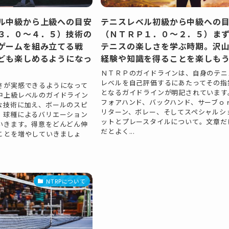
ル中級から上級への目安
テニスレベル初級から中級への
３．０～４．５）技術の
（ＮＴＲＰ１．０～２．５）ま
ゲームを組み立てる戦
テニスの楽しさを学ぶ時期。沢
ども楽しめるようになっ
経験や知識を得ることを楽しも
ＮＴＲＰのガイドラインは、自身のテニ
レベルを自己評価するにあたってその指
さが実感できるようになって
となるガイドラインが明記されています
中上級レベルのガイドライン
フォアハンド、バックハンド、サーブｏ
な技術に加え、ボールのスピ
リターン、ボレー、そしてスペシャルシ
、球種によるバリエーション
ットとプレースタイルについて。文章だ
いきます。得意をどんどん伸
だとよく...
ことを増やしていきましょ
NTRPについて