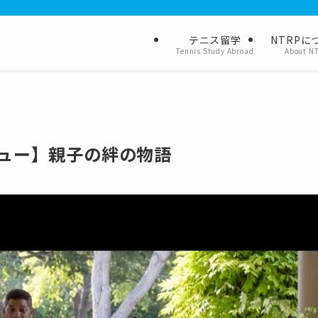
テニス留学
NTRPに
Tennis Study Abroad
About N
ュー】親子の絆の物語